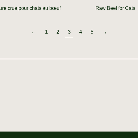
ture crue pour chats au bœuf
Raw Beef for Cats
←
1
2
3
4
5
→