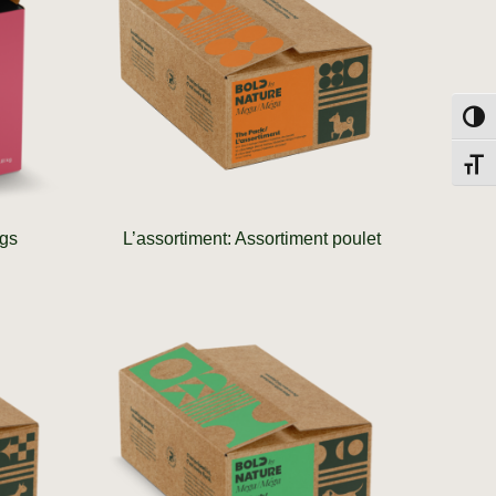
Toggl
Toggl
ogs
L’assortiment: Assortiment poulet