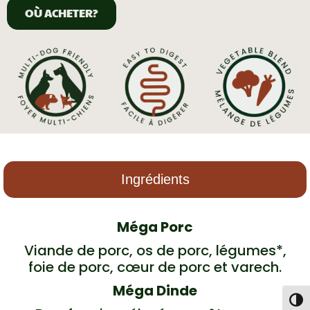
OÙ ACHETER?
Ingrédients
Méga Porc
Viande de porc, os de porc, légumes*,
foie de porc, cœur de porc et varech.
Méga Dinde
Togg