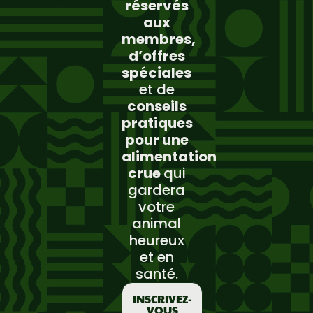
réservés
aux
membres,
d’offres
spéciales
et de
conseils
pratiques
pour une
alimentation
crue
qui
gardera
votre
animal
heureux
et en
santé.
INSCRIVEZ-
VOUS