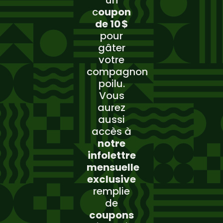
c
oupon
de 10 $
pour
gâter
votre
compagnon
poilu.
Vous
aurez
aussi
accès à
notre
infolettre
mensuelle
exclusive
remplie
de
coupons