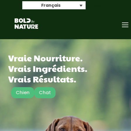
Search
Français
Vraie Nourriture.
Vrais Ingrédients.
Vrais Résultats.
Chien
Chat