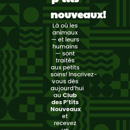
nouveaux!
Là où les
animaux
— et leurs
humains
— sont
traités
aux petits
soins! Inscrivez-
vous dès
aujourd’hui
au
Club
des P’tits
Nouveaux
et
recevez
un