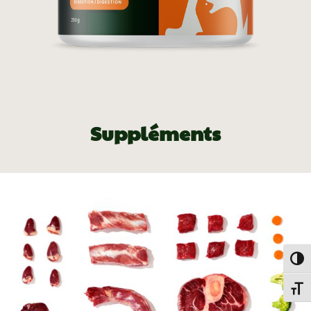
Suppléments
Togg
Toggl