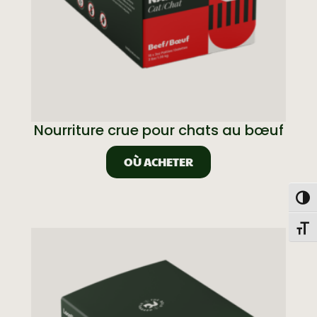
Nourriture crue pour chats au bœuf
OÙ ACHETER
Togg
Toggl