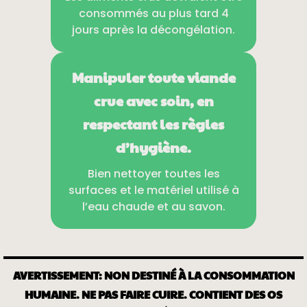
consommés au plus tard 4
jours après la décongélation.
Manipuler toute viande
crue avec soin, en
respectant les règles
d’hygiène.
Bien nettoyer toutes les
surfaces et le matériel utilisé à
l’eau chaude et au savon.
AVERTISSEMENT: NON DESTINÉ À LA CONSOMMATION
HUMAINE. NE PAS FAIRE CUIRE. CONTIENT DES OS