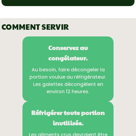
COMMENT SERVIR
Conservez au
congélateur.
Au besoin, faire décongeler la
portion voulue au réfrigérateur.
Les galettes décongèlent en
environ 12 heures.
Réfrigérer toute portion
inutilisée.
Les aliments crus devraient être