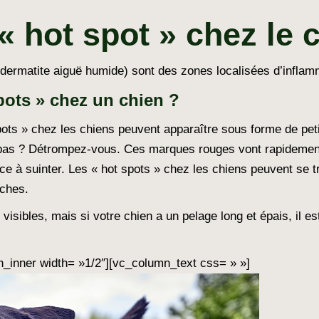
« hot spot » chez le 
(dermatite aiguë humide) sont des zones localisées d’inflamm
pots » chez un chien ?
pots » chez les chiens peuvent apparaître sous forme de pe
e pas ? Détrompez-vous. Ces marques rouges vont rapidement
e à suinter. Les « hot spots » chez les chiens peuvent se tr
nches.
 visibles, mais si votre chien a un pelage long et épais, il e
_inner width= »1/2″][vc_column_text css= » »]