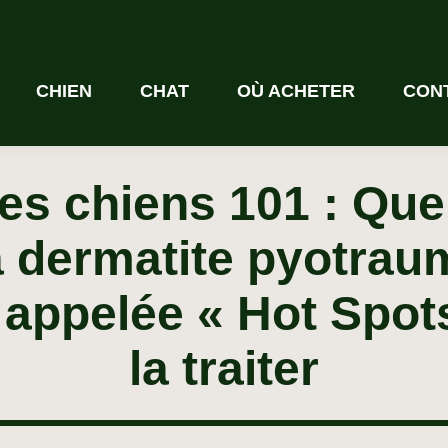
CHIEN
CHAT
OÙ ACHETER
CON
es chiens 101 : Quel
a dermatite pyotraum
ppelée « Hot Spots
la traiter