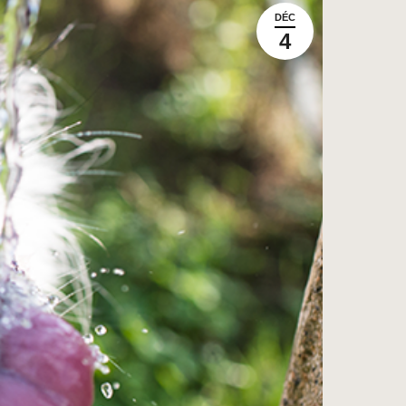
DÉC
4