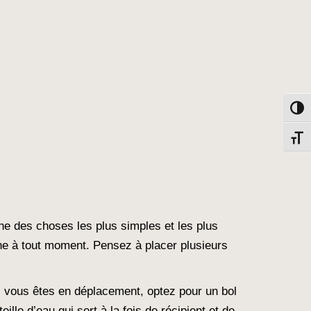
Toggl
Toggl
ne des choses les plus simples et les plus
che à tout moment. Pensez à placer plusieurs
Si vous êtes en déplacement, optez pour un bol
ille d’eau qui sert à la fois de récipient et de