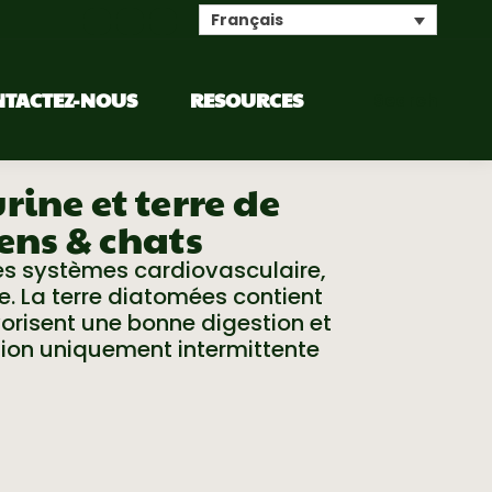
Français
NTACTEZ-NOUS
RESOURCES
Search
ine et terre de
ens & chats
des systèmes cardiovasculaire,
. La terre diatomées contient
orisent une bonne digestion et
tion uniquement intermittente