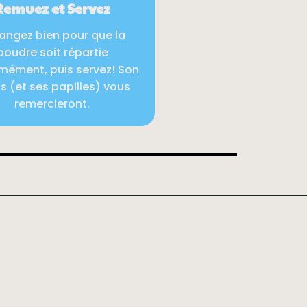
Remuez et Servez
angez bien pour que la
poudre soit répartie
mément, puis servez! Son
s (et ses papilles) vous
remercieront.