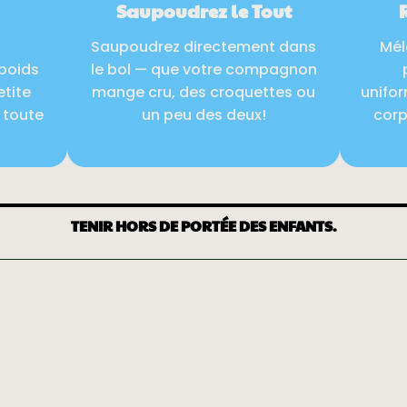
Saupoudrez le Tout
Saupoudrez directement dans
Mél
poids
le bol — que votre compagnon
etite
mange cru, des croquettes ou
unifor
e toute
un peu des deux!
corp
TENIR HORS DE PORTÉE DES ENFANTS.