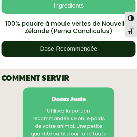
Ingrédients
Togg
100% poudre à moule vertes de Nouvelle-
Zélande (Perna Canaliculus)
Toggl
Dose Recommendée
COMMENT SERVIR
Dosez Juste
Utilisez la portion
recommandée selon le poids
de votre animal. Une petite
quantité suffit pour faire toute