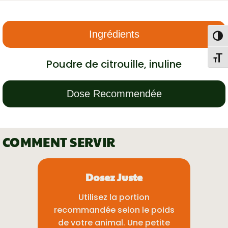
Ingrédients
Togg
Toggl
Poudre de citrouille, inuline
Dose Recommendée
COMMENT SERVIR
Dosez Juste
Utilisez la portion
recommandée selon le poids
de votre animal. Une petite