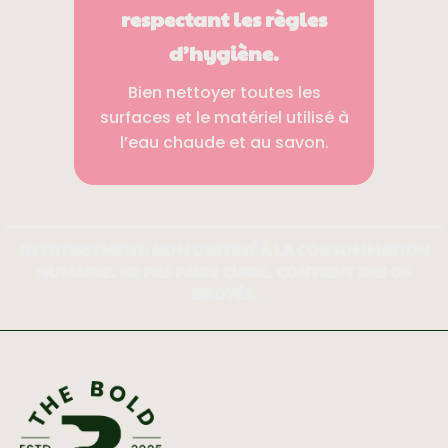
respectant les règles
d’hygiène.
Bien nettoyer toutes les
surfaces et le matériel utilisé à
l’eau chaude et au savon.
AVERTISSEMENT: NON DESTINÉ À LA CONSOMMATION
HUMAINE. NE PAS FAIRE CUIRE. CONTIENT DES OS
BROYÉS.